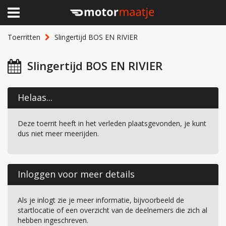
×
Home
Toerritten
Slingertijd BOS EN RIVIER
Clubhuis
Slingertijd BOS EN RIVIER
Toerritten
Helaas...
Lid worden
Deze toerrit heeft in het verleden plaatsgevonden, je kunt
Over Motormaatje
dus niet meer meerijden.
Inloggen
Inloggen voor meer details
Als je inlogt zie je meer informatie, bijvoorbeeld de
startlocatie of een overzicht van de deelnemers die zich al
hebben ingeschreven.