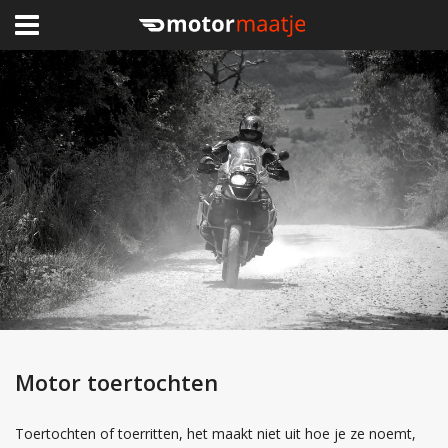
×
Home
Clubhuis
Toerritten
Lid worden
Over Motormaatje
Inloggen
Motor toertochten
Toertochten of toerritten, het maakt niet uit hoe je ze noemt,