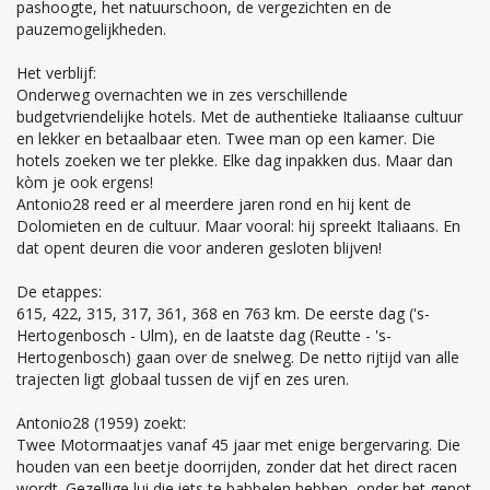
pashoogte, het natuurschoon, de vergezichten en de
pauzemogelijkheden.
Het verblijf:
Onderweg overnachten we in zes verschillende
budgetvriendelijke hotels. Met de authentieke Italiaanse cultuur
en lekker en betaalbaar eten. Twee man op een kamer. Die
hotels zoeken we ter plekke. Elke dag inpakken dus. Maar dan
kòm je ook ergens!
Antonio28 reed er al meerdere jaren rond en hij kent de
Dolomieten en de cultuur. Maar vooral: hij spreekt Italiaans. En
dat opent deuren die voor anderen gesloten blijven!
De etappes:
615, 422, 315, 317, 361, 368 en 763 km. De eerste dag ('s-
Hertogenbosch - Ulm), en de laatste dag (Reutte - 's-
Hertogenbosch) gaan over de snelweg. De netto rijtijd van alle
trajecten ligt globaal tussen de vijf en zes uren.
Antonio28 (1959) zoekt:
Twee Motormaatjes vanaf 45 jaar met enige bergervaring. Die
houden van een beetje doorrijden, zonder dat het direct racen
wordt. Gezellige lui die iets te babbelen hebben, onder het genot