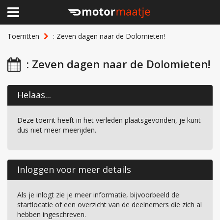
×
Home
Toerritten
: Zeven dagen naar de Dolomieten!
Clubhuis
: Zeven dagen naar de Dolomieten!
Toerritten
Helaas...
Lid worden
Deze toerrit heeft in het verleden plaatsgevonden, je kunt
Over Motormaatje
dus niet meer meerijden.
Inloggen
Inloggen voor meer details
Als je inlogt zie je meer informatie, bijvoorbeeld de
startlocatie of een overzicht van de deelnemers die zich al
hebben ingeschreven.