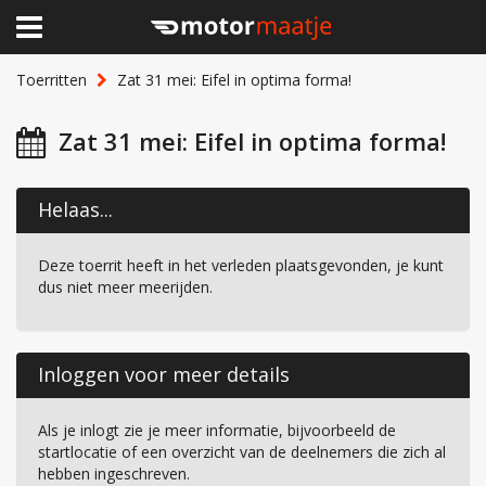
×
Home
Toerritten
Zat 31 mei: Eifel in optima forma!
Clubhuis
Zat 31 mei: Eifel in optima forma!
Toerritten
Helaas...
Lid worden
Deze toerrit heeft in het verleden plaatsgevonden, je kunt
Over Motormaatje
dus niet meer meerijden.
Inloggen
Inloggen voor meer details
Als je inlogt zie je meer informatie, bijvoorbeeld de
startlocatie of een overzicht van de deelnemers die zich al
hebben ingeschreven.