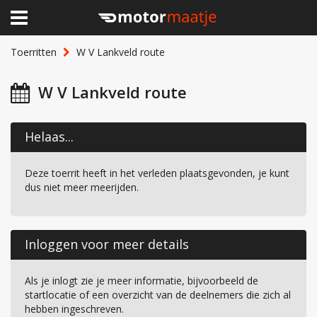
×
Home
Toerritten
W V Lankveld route
Clubhuis
W V Lankveld route
Toerritten
Helaas...
Lid worden
Deze toerrit heeft in het verleden plaatsgevonden, je kunt
Over Motormaatje
dus niet meer meerijden.
Inloggen
Inloggen voor meer details
Als je inlogt zie je meer informatie, bijvoorbeeld de
startlocatie of een overzicht van de deelnemers die zich al
hebben ingeschreven.