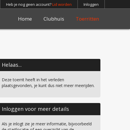
Heb je nog geen account?
Lid worden
Inloggen
Home
Clubhuis
Toerritten
Helaas...
Deze toerrit heeft in het verleden
plaatsgevonden, je kunt dus niet meer meerijden.
Inloggen voor meer details
Als je inlogt zie je meer informatie, bijvoorbeeld
de startlocatie of een overzicht van de