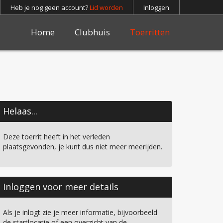
Heb je nog geen account?
Lid worden
Inloggen
Home
Clubhuis
Toerritten
Helaas...
Deze toerrit heeft in het verleden
plaatsgevonden, je kunt dus niet meer meerijden.
Inloggen voor meer details
Als je inlogt zie je meer informatie, bijvoorbeeld
de startlocatie of een overzicht van de