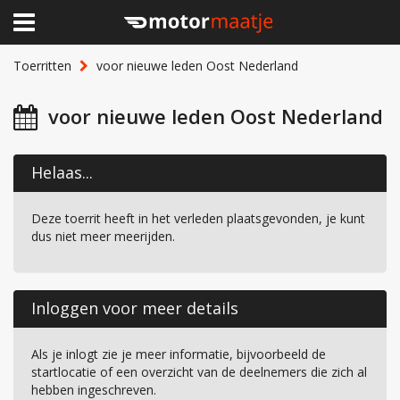
×
Home
Toerritten
voor nieuwe leden Oost Nederland
Clubhuis
voor nieuwe leden Oost Nederland
Toerritten
Helaas...
Lid worden
Deze toerrit heeft in het verleden plaatsgevonden, je kunt
Over Motormaatje
dus niet meer meerijden.
Inloggen
Inloggen voor meer details
Als je inlogt zie je meer informatie, bijvoorbeeld de
startlocatie of een overzicht van de deelnemers die zich al
hebben ingeschreven.