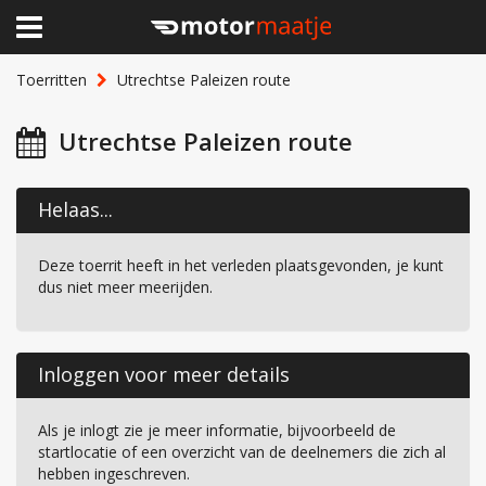
×
Home
Toerritten
Utrechtse Paleizen route
Clubhuis
Utrechtse Paleizen route
Toerritten
Helaas...
Lid worden
Deze toerrit heeft in het verleden plaatsgevonden, je kunt
Over Motormaatje
dus niet meer meerijden.
Inloggen
Inloggen voor meer details
Als je inlogt zie je meer informatie, bijvoorbeeld de
startlocatie of een overzicht van de deelnemers die zich al
hebben ingeschreven.