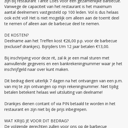
zijn bij restaurant Tante Loes voor een gezamenlijke barbecue.
Vanwege de capaciteit van het restaurant is het maximum
aantal deelnemers vastgesteld op 100 leden. Vol is dus helaas
ook echt vol! Het is niet mogelijk om alleen aan de toerrit deel
te nemen of alleen aan de barbecue deel te nemen.
DE KOSTEN?
Deelname aan het Treffen kost €26,00 p.p. voor de barbecue
(exclusief drankjes). Bijrijders t/m 12 jaar betalen €13,00.
Bij inschrijving voor deze rit, zal ik je een mail sturen met
aanvullende gegevens en een bankrekeningnummer waar je het
inschrijfgeld naar over kunt maken.
Dit bedrag dient uiterlijk 7 dagen na het ontvangen van een p.m.
van mij te zijn ontvangen op mijn rekeningnummer. Niet tijdig
betalen betekent helaas wel uitsluiting van deelname!
Drankjes dienen contant of via PIN betaald te worden in het
restaurant en zijn niet bij de prijs inbegrepen.
WAT KRIJG JE VOOR DIT BEDRAG?
De volgende gerechten zullen voor ons op de barbecue