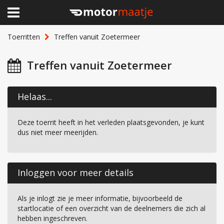
×
Home
Toerritten
Treffen vanuit Zoetermeer
Clubhuis
Treffen vanuit Zoetermeer
Toerritten
Helaas...
Lid worden
Deze toerrit heeft in het verleden plaatsgevonden, je kunt
Over Motormaatje
dus niet meer meerijden.
Inloggen
Inloggen voor meer details
Als je inlogt zie je meer informatie, bijvoorbeeld de
startlocatie of een overzicht van de deelnemers die zich al
hebben ingeschreven.