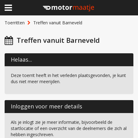
×
Home
Toerritten
Treffen vanuit Barneveld
Clubhuis
Treffen vanuit Barneveld
Toerritten
Helaas...
Lid worden
Deze toerrit heeft in het verleden plaatsgevonden, je kunt
Over Motormaatje
dus niet meer meerijden.
Inloggen
Inloggen voor meer details
Als je inlogt zie je meer informatie, bijvoorbeeld de
startlocatie of een overzicht van de deelnemers die zich al
hebben ingeschreven.