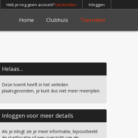
Heb je nog geen account?
Lid worden
Inloggen
Home
Clubhuis
Toerritten
Helaas...
Deze toerrit heeft in het verleden
plaatsgevonden, je kunt dus niet meer meerijden.
Inloggen voor meer details
Als je inlogt zie je meer informatie, bijvoorbeeld
de startlocatie of een overzicht van de