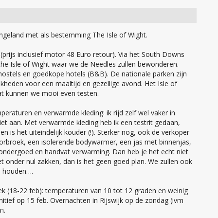
geland met als bestemming The Isle of Wight.
rijs inclusief motor 48 Euro retour). Via het South Downs
the Isle of Wight waar we de Needles zullen bewonderen.
hostels en goedkope hotels (B&B). De nationale parken zijn
heden voor een maaltijd en gezellige avond. Het Isle of
dat kunnen we mooi even testen.
peraturen en verwarmde kleding: ik rijd zelf wel vaker in
et aan. Met verwarmde kleding heb ik een testrit gedaan,
n is het uiteindelijk kouder (!). Sterker nog, ook de verkoper
torbroek, een isolerende bodywarmer, een jas met binnenjas,
dergoed en handvat verwarming. Dan heb je het echt niet
t onder nul zakken, dan is het geen goed plan. We zullen ook
n houden….
ek (18-22 feb): temperaturen van 10 tot 12 graden en weinig
nitief op 15 feb. Overnachten in Rijswijk op de zondag (ivm
n.