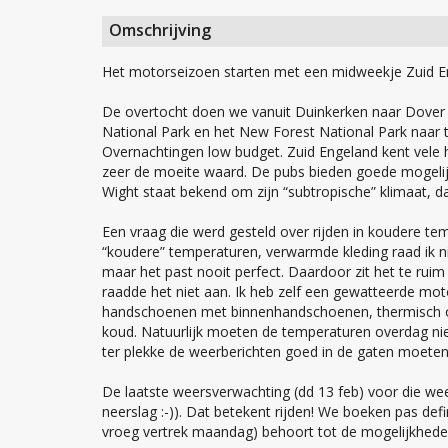
Omschrijving
Het motorseizoen starten met een midweekje Zuid En
De overtocht doen we vanuit Duinkerken naar Dover (p
National Park en het New Forest National Park naar 
Overnachtingen low budget. Zuid Engeland kent vele 
zeer de moeite waard. De pubs bieden goede mogelijk
Wight staat bekend om zijn “subtropische” klimaat, 
Een vraag die werd gesteld over rijden in koudere tem
“koudere” temperaturen, verwarmde kleding raad ik ni
maar het past nooit perfect. Daardoor zit het te ruim e
raadde het niet aan. Ik heb zelf een gewatteerde mo
handschoenen met binnenhandschoenen, thermisch on
koud. Natuurlijk moeten de temperaturen overdag nie
ter plekke de weerberichten goed in de gaten moete
De laatste weersverwachting (dd 13 feb) voor die we
neerslag :-)). Dat betekent rijden! We boeken pas defi
vroeg vertrek maandag) behoort tot de mogelijkhede