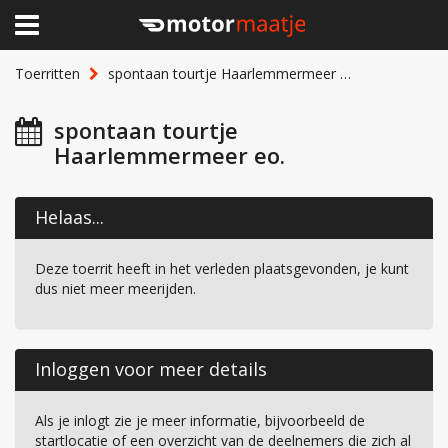
×
Home
Toerritten
spontaan tourtje Haarlemmermeer eo.
Clubhuis
spontaan tourtje
Haarlemmermeer eo.
Toerritten
Lid worden
Helaas...
Over Motormaatje
Deze toerrit heeft in het verleden plaatsgevonden, je kunt
dus niet meer meerijden.
Inloggen
Inloggen voor meer details
Als je inlogt zie je meer informatie, bijvoorbeeld de
startlocatie of een overzicht van de deelnemers die zich al