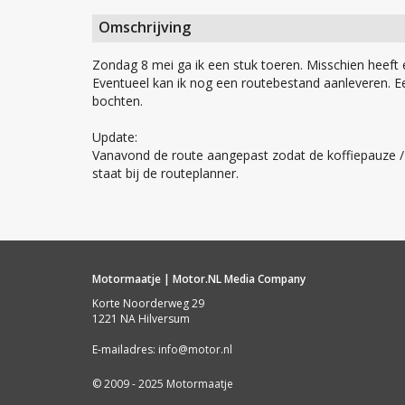
Omschrijving
Zondag 8 mei ga ik een stuk toeren. Misschien heeft 
Eventueel kan ik nog een routebestand aanleveren. E
bochten.
Update:
Vanavond de route aangepast zodat de koffiepauze / l
staat bij de routeplanner.
Motormaatje | Motor.NL Media Company
Korte Noorderweg 29
1221 NA Hilversum
E-mailadres:
info@motor.nl
©
2009 - 2025
Motormaatje