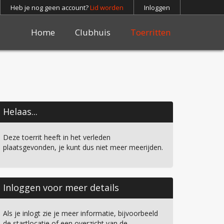
Heb je nog geen account?
Lid worden
Inloggen
Home
Clubhuis
Toerritten
Helaas...
Deze toerrit heeft in het verleden
plaatsgevonden, je kunt dus niet meer meerijden.
Inloggen voor meer details
Als je inlogt zie je meer informatie, bijvoorbeeld
de startlocatie of een overzicht van de