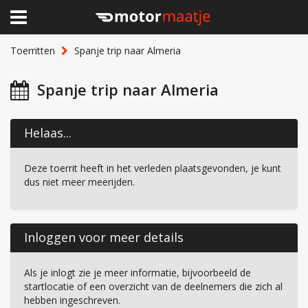
×
Home
Toerritten
Spanje trip naar Almeria
Clubhuis
Spanje trip naar Almeria
Toerritten
Helaas...
Lid worden
Deze toerrit heeft in het verleden plaatsgevonden, je kunt
Over Motormaatje
dus niet meer meerijden.
Inloggen
Inloggen voor meer details
Als je inlogt zie je meer informatie, bijvoorbeeld de
startlocatie of een overzicht van de deelnemers die zich al
hebben ingeschreven.