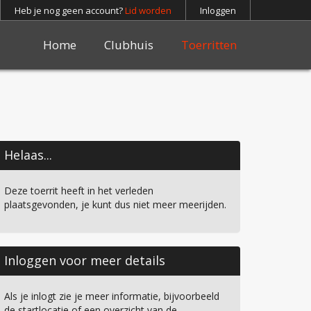
Heb je nog geen account?
Lid worden
Inloggen
Home
Clubhuis
Toerritten
Helaas...
Deze toerrit heeft in het verleden
plaatsgevonden, je kunt dus niet meer meerijden.
Inloggen voor meer details
Als je inlogt zie je meer informatie, bijvoorbeeld
de startlocatie of een overzicht van de