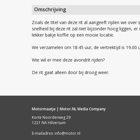
Omschrijving
Zoals de titel van deze rit al aangeeft rijden we ov
snelheid bij deze rit zal niet bijzonder hoog liggen, 
lekker bakje koffie op een mooie locatie.
We verzamelen om 18.45 uur, de vertrektijd is 19.00 u
Wie wil er mee deze avondrit rijden?
De rit gaat alleen door bij droog weer.
Motormaatje | Motor.NL Media Company
Korte Noorderweg 29
1221 NA Hilversum
E-mailadres:
info@motor.nl