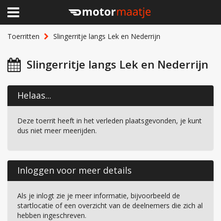
×
Home
Toerritten
Slingerritje langs Lek en Nederrijn
Clubhuis
Slingerritje langs Lek en Nederrijn
Toerritten
Helaas...
Lid worden
Deze toerrit heeft in het verleden plaatsgevonden, je kunt
Over Motormaatje
dus niet meer meerijden.
Inloggen
Inloggen voor meer details
Als je inlogt zie je meer informatie, bijvoorbeeld de
startlocatie of een overzicht van de deelnemers die zich al
hebben ingeschreven.