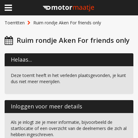
×
Home
Toerritten
Ruim rondje Aken For friends only
Clubhuis
Ruim rondje Aken For friends only
Toerritten
Helaas...
Lid worden
Deze toerrit heeft in het verleden plaatsgevonden, je kunt
Over Motormaatje
dus niet meer meerijden.
Inloggen
Inloggen voor meer details
Als je inlogt zie je meer informatie, bijvoorbeeld de
startlocatie of een overzicht van de deelnemers die zich al
hebben ingeschreven.