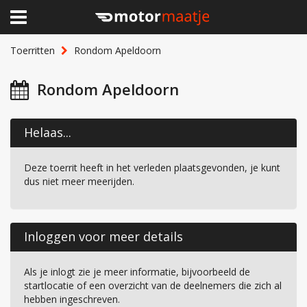
×
Home
Toerritten
Rondom Apeldoorn
Clubhuis
Rondom Apeldoorn
Toerritten
Helaas...
Lid worden
Deze toerrit heeft in het verleden plaatsgevonden, je kunt
Over Motormaatje
dus niet meer meerijden.
Inloggen
Inloggen voor meer details
Als je inlogt zie je meer informatie, bijvoorbeeld de
startlocatie of een overzicht van de deelnemers die zich al
hebben ingeschreven.