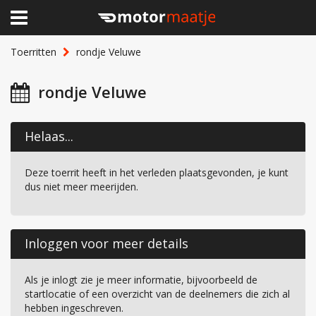
×
Home
Toerritten
rondje Veluwe
Clubhuis
rondje Veluwe
Toerritten
Helaas...
Lid worden
Deze toerrit heeft in het verleden plaatsgevonden, je kunt
Over Motormaatje
dus niet meer meerijden.
Inloggen
Inloggen voor meer details
Als je inlogt zie je meer informatie, bijvoorbeeld de
startlocatie of een overzicht van de deelnemers die zich al
hebben ingeschreven.