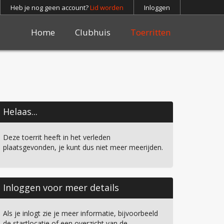
Heb je nog geen account?
Lid worden
Inloggen
Home
Clubhuis
Toerritten
Helaas...
Deze toerrit heeft in het verleden
plaatsgevonden, je kunt dus niet meer meerijden.
Inloggen voor meer details
Als je inlogt zie je meer informatie, bijvoorbeeld
de startlocatie of een overzicht van de