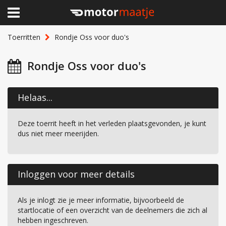
×
Home
Toerritten
Rondje Oss voor duo's
Clubhuis
Rondje Oss voor duo's
Toerritten
Helaas...
Lid worden
Deze toerrit heeft in het verleden plaatsgevonden, je kunt
Over Motormaatje
dus niet meer meerijden.
Inloggen
Inloggen voor meer details
Als je inlogt zie je meer informatie, bijvoorbeeld de
startlocatie of een overzicht van de deelnemers die zich al
hebben ingeschreven.