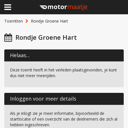
×
Home
Toerritten
Rondje Groene Hart
Clubhuis
Rondje Groene Hart
Toerritten
Helaas...
Lid worden
Deze toerrit heeft in het verleden plaatsgevonden, je kunt
Over Motormaatje
dus niet meer meerijden.
Inloggen
Inloggen voor meer details
Als je inlogt zie je meer informatie, bijvoorbeeld de
startlocatie of een overzicht van de deelnemers die zich al
hebben ingeschreven.