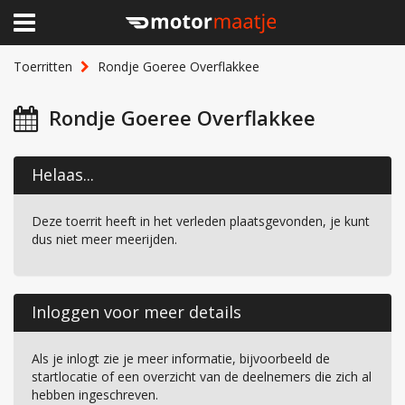
×
Home
Toerritten
Rondje Goeree Overflakkee
Clubhuis
Rondje Goeree Overflakkee
Toerritten
Helaas...
Lid worden
Deze toerrit heeft in het verleden plaatsgevonden, je kunt
Over Motormaatje
dus niet meer meerijden.
Inloggen
Inloggen voor meer details
Als je inlogt zie je meer informatie, bijvoorbeeld de
startlocatie of een overzicht van de deelnemers die zich al
hebben ingeschreven.