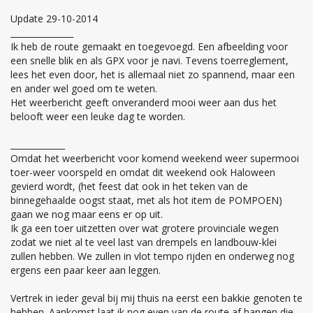
Update 29-10-2014
_______________
Ik heb de route gemaakt en toegevoegd. Een afbeelding voor
een snelle blik en als GPX voor je navi. Tevens toerreglement,
lees het even door, het is allemaal niet zo spannend, maar een
en ander wel goed om te weten.
Het weerbericht geeft onveranderd mooi weer aan dus het
belooft weer een leuke dag te worden.
_____________
Omdat het weerbericht voor komend weekend weer supermooi
toer-weer voorspeld en omdat dit weekend ook Haloween
gevierd wordt, (het feest dat ook in het teken van de
binnegehaalde oogst staat, met als hot item de POMPOEN)
gaan we nog maar eens er op uit.
Ik ga een toer uitzetten over wat grotere provinciale wegen
zodat we niet al te veel last van drempels en landbouw-klei
zullen hebben. We zullen in vlot tempo rijden en onderweg nog
ergens een paar keer aan leggen.
Vertrek in ieder geval bij mij thuis na eerst een bakkie genoten te
hebben. Aankomst laat ik nog even van de route af hangen die