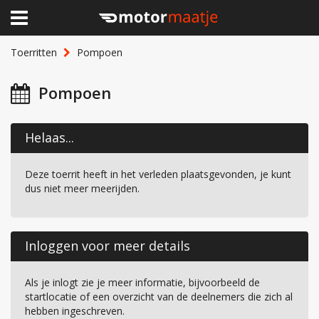
×
Home
Toerritten
Pompoen
Clubhuis
Pompoen
Toerritten
Helaas...
Lid worden
Deze toerrit heeft in het verleden plaatsgevonden, je kunt
Over Motormaatje
dus niet meer meerijden.
Inloggen
Inloggen voor meer details
Als je inlogt zie je meer informatie, bijvoorbeeld de
startlocatie of een overzicht van de deelnemers die zich al
hebben ingeschreven.