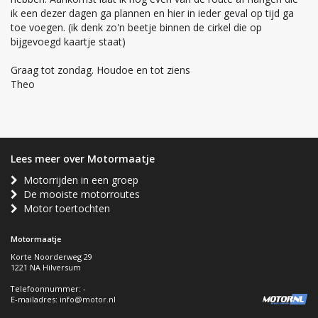
ik een dezer dagen ga plannen en hier in ieder geval op tijd ga
toe voegen. (ik denk zo'n beetje binnen de cirkel die op
bijgevoegd kaartje staat)
Graag tot zondag. Houdoe en tot ziens
Theo
Lees meer over Motormaatje
Motorrijden in een groep
De mooiste motorroutes
Motor toertochten
Motormaatje
Korte Noorderweg 29
1221 NA Hilversum
Telefoonnummer: -
E-mailadres:
info@motor.nl