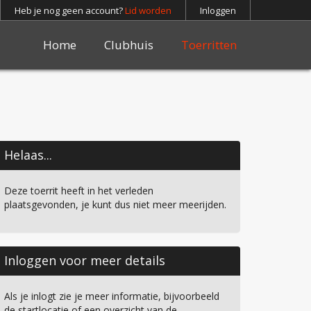
Heb je nog geen account?
Lid worden
Inloggen
Home
Clubhuis
Toerritten
Helaas...
Deze toerrit heeft in het verleden
plaatsgevonden, je kunt dus niet meer meerijden.
Inloggen voor meer details
Als je inlogt zie je meer informatie, bijvoorbeeld
de startlocatie of een overzicht van de