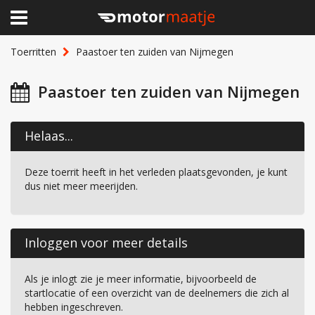
×
Home
Toerritten
Paastoer ten zuiden van Nijmegen
Clubhuis
Paastoer ten zuiden van Nijmegen
Toerritten
Helaas...
Lid worden
Deze toerrit heeft in het verleden plaatsgevonden, je kunt
Over Motormaatje
dus niet meer meerijden.
Inloggen
Inloggen voor meer details
Als je inlogt zie je meer informatie, bijvoorbeeld de
startlocatie of een overzicht van de deelnemers die zich al
hebben ingeschreven.