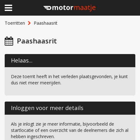
×
Home
Toerritten
Paashaasrit
Clubhuis
Paashaasrit
Toerritten
Helaas...
Lid worden
Deze toerrit heeft in het verleden plaatsgevonden, je kunt
Over Motormaatje
dus niet meer meerijden.
Inloggen
Inloggen voor meer details
Als je inlogt zie je meer informatie, bijvoorbeeld de
startlocatie of een overzicht van de deelnemers die zich al
hebben ingeschreven.