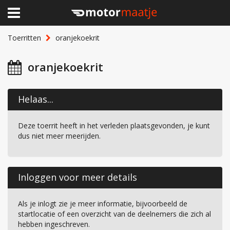
×
Home
Toerritten
oranjekoekrit
Clubhuis
oranjekoekrit
Toerritten
Helaas...
Lid worden
Deze toerrit heeft in het verleden plaatsgevonden, je kunt
Over Motormaatje
dus niet meer meerijden.
Inloggen
Inloggen voor meer details
Als je inlogt zie je meer informatie, bijvoorbeeld de
startlocatie of een overzicht van de deelnemers die zich al
hebben ingeschreven.