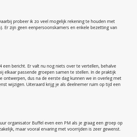
arbij probeer ik zo veel mogelijk rekening te houden met
n). Er zijn geen eenpersoonskamers en enkele bezetting van
 een bericht. Er valt nu nog niets over te vertellen, behalve
bij elkaar passende groepen samen te stellen. In de praktijk
r te ontwerpen, dus na de eerste dag kunnen we in overleg met
st wijzigen. Uiteraard krijg je als deelnemer ruim op tijd een
tuur organisator Buffel even een PM als je graag een groep op
kelijk, maar vooral ervaring met voorrijden is zeer gewenst.