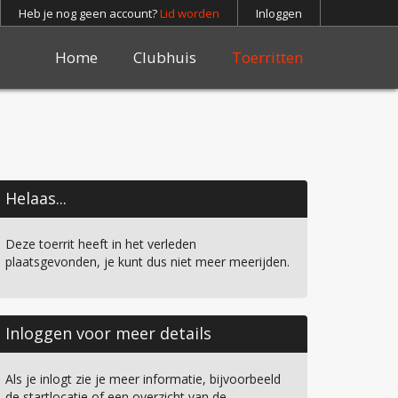
Heb je nog geen account?
Lid worden
Inloggen
Home
Clubhuis
Toerritten
Helaas...
Deze toerrit heeft in het verleden
plaatsgevonden, je kunt dus niet meer meerijden.
Inloggen voor meer details
Als je inlogt zie je meer informatie, bijvoorbeeld
de startlocatie of een overzicht van de