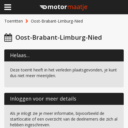
×
Home
Toerritten
Oost-Brabant-Limburg-Nied
Clubhuis
Oost-Brabant-Limburg-Nied
Toerritten
Helaas...
Lid worden
Deze toerrit heeft in het verleden plaatsgevonden, je kunt
Over Motormaatje
dus niet meer meerijden.
Inloggen
Inloggen voor meer details
Als je inlogt zie je meer informatie, bijvoorbeeld de
startlocatie of een overzicht van de deelnemers die zich al
hebben ingeschreven.