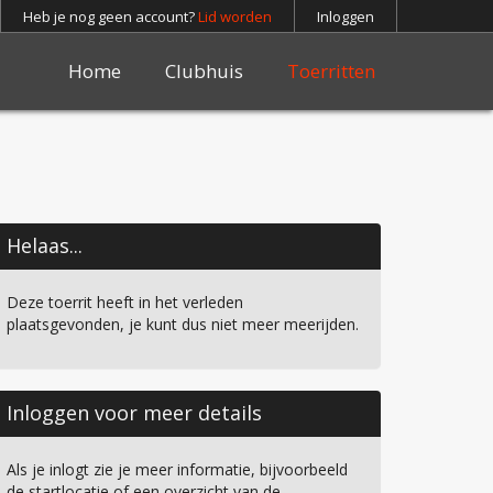
Heb je nog geen account?
Lid worden
Inloggen
Home
Clubhuis
Toerritten
Helaas...
Deze toerrit heeft in het verleden
plaatsgevonden, je kunt dus niet meer meerijden.
Inloggen voor meer details
Als je inlogt zie je meer informatie, bijvoorbeeld
de startlocatie of een overzicht van de