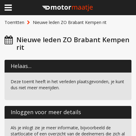
×
Home
Toerritten
Nieuwe leden ZO Brabant Kempen rit
Clubhuis
Nieuwe leden ZO Brabant Kempen
rit
Toerritten
Lid worden
Helaas...
Over Motormaatje
Deze toerrit heeft in het verleden plaatsgevonden, je kunt
dus niet meer meerijden.
Inloggen
Inloggen voor meer details
Als je inlogt zie je meer informatie, bijvoorbeeld de
startlocatie of een overzicht van de deelnemers die zich al