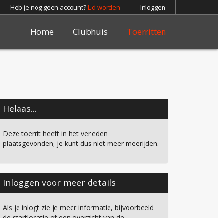
Heb je nog geen account?
Lid worden
Inloggen
Home
Clubhuis
Toerritten
Helaas...
Deze toerrit heeft in het verleden
plaatsgevonden, je kunt dus niet meer meerijden.
Inloggen voor meer details
Als je inlogt zie je meer informatie, bijvoorbeeld
de startlocatie of een overzicht van de