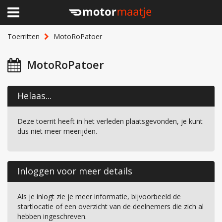
×
Home
Toerritten
MotoRoPatoer
Clubhuis
MotoRoPatoer
Toerritten
Helaas...
Lid worden
Deze toerrit heeft in het verleden plaatsgevonden, je kunt
Over Motormaatje
dus niet meer meerijden.
Inloggen
Inloggen voor meer details
Als je inlogt zie je meer informatie, bijvoorbeeld de
startlocatie of een overzicht van de deelnemers die zich al
hebben ingeschreven.