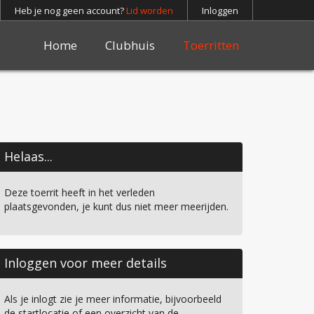
Heb je nog geen account?
Lid worden
Inloggen
Home
Clubhuis
Toerritten
Helaas...
Deze toerrit heeft in het verleden
plaatsgevonden, je kunt dus niet meer meerijden.
Inloggen voor meer details
Als je inlogt zie je meer informatie, bijvoorbeeld
de startlocatie of een overzicht van de