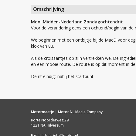
Omschrijving
Mooi Midden-Nederland Zondagochtendrit
Voor de verandering eens een ochtend/begin van de 
We beginnen met een ontbijtje bij de MacD voor deg
klok van 8u.
Als de croissantjes op zijn vertrekken we. De ingrediënt
en een mooie route. De route is op dit moment in de
De rit eindigt nabij het startpunt.
Motormaatje | Motor.NL Media Company
Korte Noorderweg 29
1221 NA Hilversum
E-mailadres:
info@motor.nl