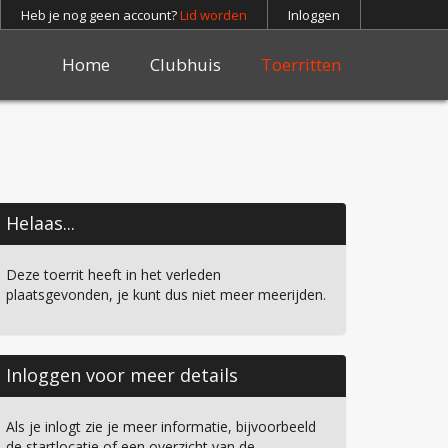
Heb je nog geen account?
Lid worden
Inloggen
Home
Clubhuis
Toerritten
Helaas...
Deze toerrit heeft in het verleden
plaatsgevonden, je kunt dus niet meer meerijden.
Inloggen voor meer details
Als je inlogt zie je meer informatie, bijvoorbeeld
de startlocatie of een overzicht van de