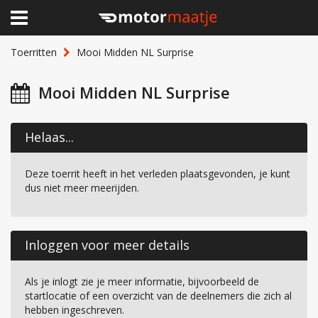
×
Home
Toerritten
Mooi Midden NL Surprise
Clubhuis
Mooi Midden NL Surprise
Toerritten
Helaas...
Lid worden
Deze toerrit heeft in het verleden plaatsgevonden, je kunt
Over Motormaatje
dus niet meer meerijden.
Inloggen
Inloggen voor meer details
Als je inlogt zie je meer informatie, bijvoorbeeld de
startlocatie of een overzicht van de deelnemers die zich al
hebben ingeschreven.