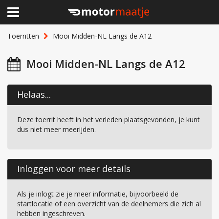
×
Home
Toerritten
Mooi Midden-NL Langs de A12
Clubhuis
Mooi Midden-NL Langs de A12
Toerritten
Helaas...
Lid worden
Deze toerrit heeft in het verleden plaatsgevonden, je kunt
Over Motormaatje
dus niet meer meerijden.
Inloggen
Inloggen voor meer details
Als je inlogt zie je meer informatie, bijvoorbeeld de
startlocatie of een overzicht van de deelnemers die zich al
hebben ingeschreven.