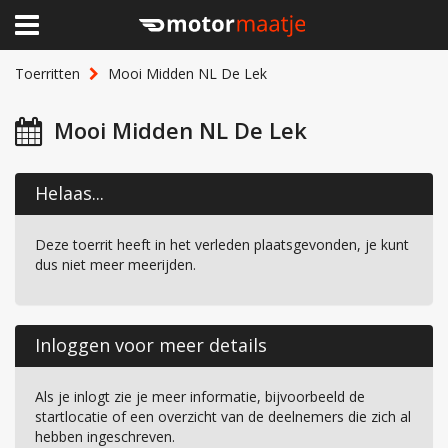
×
Home
Toerritten
Mooi Midden NL De Lek
Clubhuis
Mooi Midden NL De Lek
Toerritten
Helaas...
Lid worden
Deze toerrit heeft in het verleden plaatsgevonden, je kunt
Over Motormaatje
dus niet meer meerijden.
Inloggen
Inloggen voor meer details
Als je inlogt zie je meer informatie, bijvoorbeeld de
startlocatie of een overzicht van de deelnemers die zich al
hebben ingeschreven.