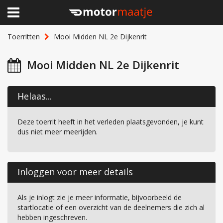
×
Home
Toerritten
Mooi Midden NL 2e Dijkenrit
Clubhuis
Mooi Midden NL 2e Dijkenrit
Toerritten
Helaas...
Lid worden
Deze toerrit heeft in het verleden plaatsgevonden, je kunt
Over Motormaatje
dus niet meer meerijden.
Inloggen
Inloggen voor meer details
Als je inlogt zie je meer informatie, bijvoorbeeld de
startlocatie of een overzicht van de deelnemers die zich al
hebben ingeschreven.