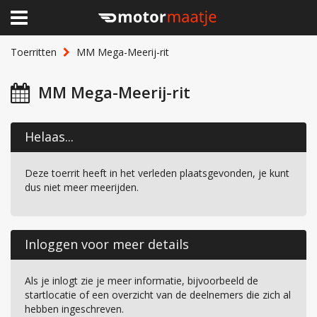
×
Home
Toerritten
MM Mega-Meerij-rit
Clubhuis
MM Mega-Meerij-rit
Toerritten
Helaas...
Lid worden
Deze toerrit heeft in het verleden plaatsgevonden, je kunt
Over Motormaatje
dus niet meer meerijden.
Inloggen
Inloggen voor meer details
Als je inlogt zie je meer informatie, bijvoorbeeld de
startlocatie of een overzicht van de deelnemers die zich al
hebben ingeschreven.