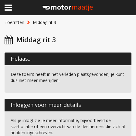
×
Home
Toerritten
Middag rit 3
Clubhuis
Middag rit 3
Toerritten
Helaas...
Lid worden
Deze toerrit heeft in het verleden plaatsgevonden, je kunt
Over Motormaatje
dus niet meer meerijden.
Inloggen
Inloggen voor meer details
Als je inlogt zie je meer informatie, bijvoorbeeld de
startlocatie of een overzicht van de deelnemers die zich al
hebben ingeschreven.