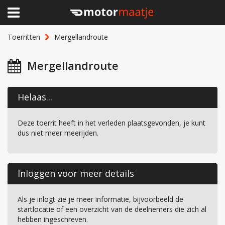
×
Home
Toerritten
Mergellandroute
Clubhuis
Mergellandroute
Toerritten
Helaas...
Lid worden
Deze toerrit heeft in het verleden plaatsgevonden, je kunt
Over Motormaatje
dus niet meer meerijden.
Inloggen
Inloggen voor meer details
Als je inlogt zie je meer informatie, bijvoorbeeld de
startlocatie of een overzicht van de deelnemers die zich al
hebben ingeschreven.