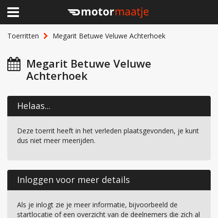
×
Home
Toerritten
Megarit Betuwe Veluwe Achterhoek
Clubhuis
Megarit Betuwe Veluwe
Achterhoek
Toerritten
Lid worden
Helaas...
Over Motormaatje
Deze toerrit heeft in het verleden plaatsgevonden, je kunt
dus niet meer meerijden.
Inloggen
Inloggen voor meer details
Als je inlogt zie je meer informatie, bijvoorbeeld de
startlocatie of een overzicht van de deelnemers die zich al