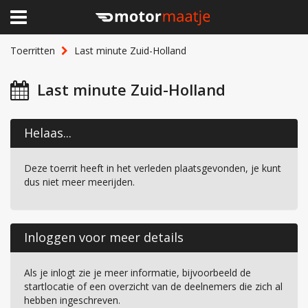
×
Home
Toerritten
Last minute Zuid-Holland
Clubhuis
Last minute Zuid-Holland
Toerritten
Helaas...
Lid worden
Deze toerrit heeft in het verleden plaatsgevonden, je kunt
Over Motormaatje
dus niet meer meerijden.
Inloggen
Inloggen voor meer details
Als je inlogt zie je meer informatie, bijvoorbeeld de
startlocatie of een overzicht van de deelnemers die zich al
hebben ingeschreven.