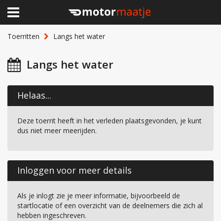
×
Home
Toerritten
Langs het water
Clubhuis
Langs het water
Toerritten
Helaas...
Lid worden
Deze toerrit heeft in het verleden plaatsgevonden, je kunt
Over Motormaatje
dus niet meer meerijden.
Inloggen
Inloggen voor meer details
Als je inlogt zie je meer informatie, bijvoorbeeld de
startlocatie of een overzicht van de deelnemers die zich al
hebben ingeschreven.