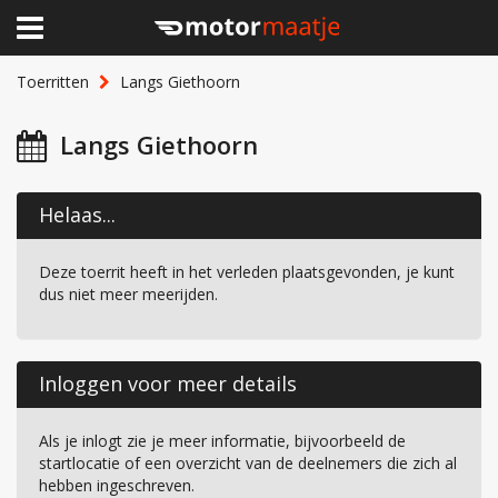
×
Home
Toerritten
Langs Giethoorn
Clubhuis
Langs Giethoorn
Toerritten
Helaas...
Lid worden
Deze toerrit heeft in het verleden plaatsgevonden, je kunt
Over Motormaatje
dus niet meer meerijden.
Inloggen
Inloggen voor meer details
Als je inlogt zie je meer informatie, bijvoorbeeld de
startlocatie of een overzicht van de deelnemers die zich al
hebben ingeschreven.