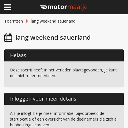
×
Home
Toerritten
lang weekend sauerland
Clubhuis
lang weekend sauerland
Toerritten
Helaas...
Lid worden
Deze toerrit heeft in het verleden plaatsgevonden, je kunt
Over Motormaatje
dus niet meer meerijden.
Inloggen
Inloggen voor meer details
Als je inlogt zie je meer informatie, bijvoorbeeld de
startlocatie of een overzicht van de deelnemers die zich al
hebben ingeschreven.