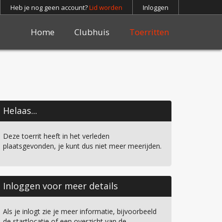
Heb je nog geen account?
Lid worden
Inloggen
Home
Clubhuis
Toerritten
Helaas...
Deze toerrit heeft in het verleden
plaatsgevonden, je kunt dus niet meer meerijden.
Inloggen voor meer details
Als je inlogt zie je meer informatie, bijvoorbeeld
de startlocatie of een overzicht van de